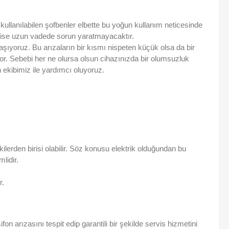
kullanılabilen şofbenler elbette bu yoğun kullanım neticesinde
da ise uzun vadede sorun yaratmayacaktır.
şıyoruz. Bu arızaların bir kısmı nispeten küçük olsa da bir
yor. Sebebi her ne olursa olsun cihazınızda bir olumsuzluk
ekibimiz ile yardımcı oluyoruz.
ilerden birisi olabilir. Söz konusu elektrik olduğundan bu
lidir.
r.
n arızasını tespit edip garantili bir şekilde servis hizmetini