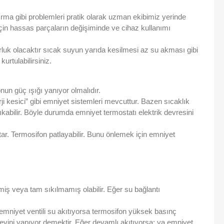
ırma gibi problemleri pratik olarak uzman ekibimiz yerinde
in hassas parçaların değişiminde ve cihaz kullanımı
orluk olacaktır sıcak suyun yarıda kesilmesi az su akması gibi
urtulabilirsiniz.
nun güç ışığı yanıyor olmalıdır.
i kesici” gibi emniyet sistemleri mevcuttur. Bazen sıcaklık
çıkabilir. Böyle durumda emniyet termostatı elektrik devresini
ar. Termosifon patlayabilir. Bunu önlemek için emniyet
iş veya tam sıkılmamış olabilir. Eğer su bağlantı
r emniyet ventili su akıtıyorsa termosifon yüksek basınç
örevini yapıyor demektir. Eğer devamlı akıtıyorsa; ya emniyet