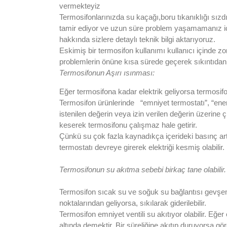
vermekteyiz
Termosifonlarınızda su kaçağı,boru tıkanıklığı sızd
tamir ediyor ve uzun süre problem yaşamamanız iç
hakkında sizlere detaylı teknik bilgi aktarıyoruz.
Eskimiş bir termosifon kullanımı kullanıcı içinde z
problemlerin önüne kısa sürede geçerek sıkıntıdan k
Termosifonun Aşırı ısınması:
Eğer termosifona kadar elektrik geliyorsa termosifo
Termosifon ürünlerinde “emniyet termostatı”, “enerj
istenilen değerin veya izin verilen değerin üzerine 
keserek termosifonu çalışmaz hale getirir.
Çünkü su çok fazla kaynadıkça içerideki basınç art
termostatı devreye girerek elektriği kesmiş olabilir.
Termosifonun su akıtma sebebi birkaç tane olabilir.
Termosifon sıcak su ve soğuk su bağlantısı gevşem
noktalarından geliyorsa, sıkılarak giderilebilir.
Termosifon emniyet ventili su akıtıyor olabilir. Eğe
altında demektir. Bir süreliğine akıtıp duruyorsa g