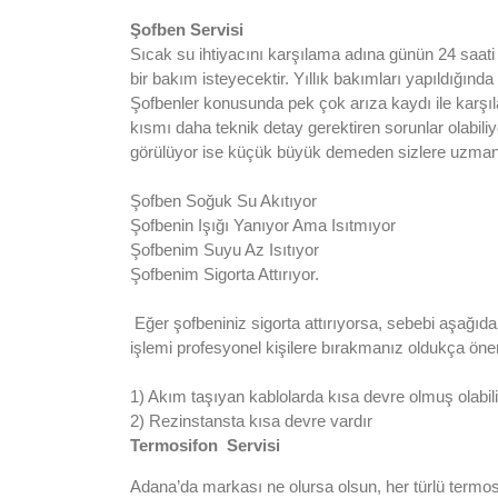
Şofben
Servisi
Sıcak su ihtiyacını karşılama adına günün 24 saati 
bir bakım isteyecektir. Yıllık bakımları yapıldığın
Şofbenler konusunda pek çok arıza kaydı ile karşıla
kısmı daha teknik detay gerektiren sorunlar olabili
görülüyor ise küçük büyük demeden sizlere uzman 
Şofben Soğuk Su Akıtıyor
Şofbenin Işığı Yanıyor Ama Isıtmıyor
Şofbenim Suyu Az Isıtıyor
Şofbenim Sigorta Attırıyor.
Eğer şofbeniniz sigorta attırıyorsa, sebebi aşağıdak
işlemi profesyonel kişilere bırakmanız oldukça önem
1) Akım taşıyan kablolarda kısa devre olmuş olabili
2) Rezinstansta kısa devre vardır
Termosifon Servisi
Adana’da markası ne olursa olsun, her türlü termosifo