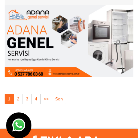
1
2
3
4
>>
Son
© Adana Genel Servisi 2003- 2025 I Tasarım
Ankara Hosting