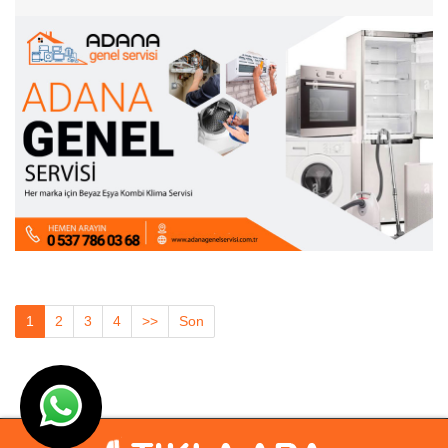
1
2
3
4
>>
Son
© Adana Genel Servisi 2003- 2025 I Tasarım
Ankara Hosting