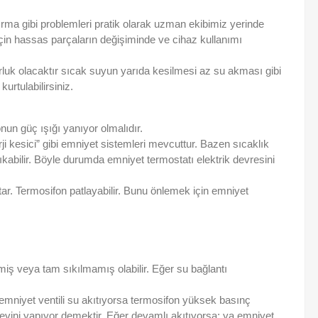
ırma gibi problemleri pratik olarak uzman ekibimiz yerinde
in hassas parçaların değişiminde ve cihaz kullanımı
orluk olacaktır sıcak suyun yarıda kesilmesi az su akması gibi
urtulabilirsiniz.
nun güç ışığı yanıyor olmalıdır.
i kesici” gibi emniyet sistemleri mevcuttur. Bazen sıcaklık
çıkabilir. Böyle durumda emniyet termostatı elektrik devresini
ar. Termosifon patlayabilir. Bunu önlemek için emniyet
iş veya tam sıkılmamış olabilir. Eğer su bağlantı
r emniyet ventili su akıtıyorsa termosifon yüksek basınç
örevini yapıyor demektir. Eğer devamlı akıtıyorsa; ya emniyet