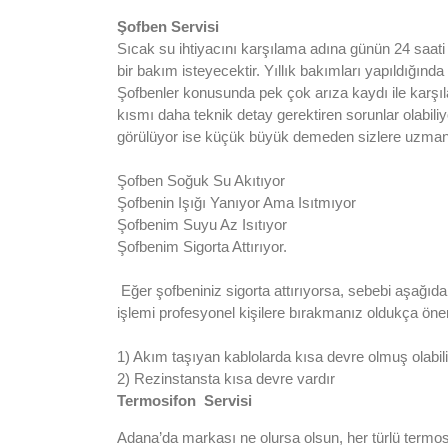
Şofben
Servisi
Sıcak su ihtiyacını karşılama adına günün 24 saati 
bir bakım isteyecektir. Yıllık bakımları yapıldığın
Şofbenler konusunda pek çok arıza kaydı ile karşıla
kısmı daha teknik detay gerektiren sorunlar olabili
görülüyor ise küçük büyük demeden sizlere uzman 
Şofben Soğuk Su Akıtıyor
Şofbenin Işığı Yanıyor Ama Isıtmıyor
Şofbenim Suyu Az Isıtıyor
Şofbenim Sigorta Attırıyor.
Eğer şofbeniniz sigorta attırıyorsa, sebebi aşağıdak
işlemi profesyonel kişilere bırakmanız oldukça önem
1) Akım taşıyan kablolarda kısa devre olmuş olabili
2) Rezinstansta kısa devre vardır
Termosifon Servisi
Adana’da markası ne olursa olsun, her türlü termosifo