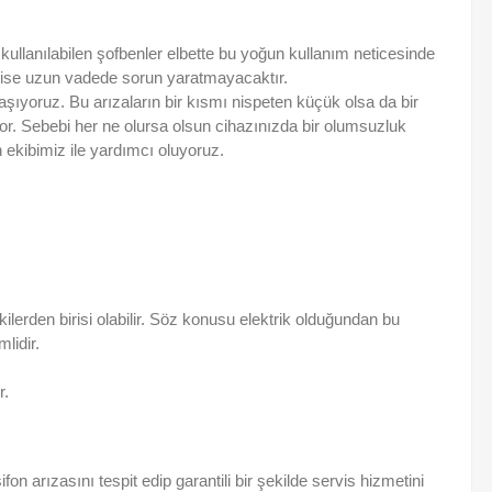
kullanılabilen şofbenler elbette bu yoğun kullanım neticesinde
da ise uzun vadede sorun yaratmayacaktır.
şıyoruz. Bu arızaların bir kısmı nispeten küçük olsa da bir
yor. Sebebi her ne olursa olsun cihazınızda bir olumsuzluk
ekibimiz ile yardımcı oluyoruz.
ilerden birisi olabilir. Söz konusu elektrik olduğundan bu
lidir.
r.
n arızasını tespit edip garantili bir şekilde servis hizmetini