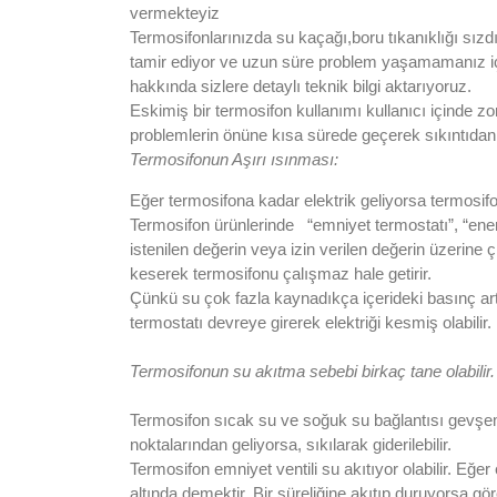
vermekteyiz
Termosifonlarınızda su kaçağı,boru tıkanıklığı sızd
tamir ediyor ve uzun süre problem yaşamamanız iç
hakkında sizlere detaylı teknik bilgi aktarıyoruz.
Eskimiş bir termosifon kullanımı kullanıcı içinde z
problemlerin önüne kısa sürede geçerek sıkıntıdan k
Termosifonun Aşırı ısınması:
Eğer termosifona kadar elektrik geliyorsa termosifo
Termosifon ürünlerinde “emniyet termostatı”, “enerj
istenilen değerin veya izin verilen değerin üzerine 
keserek termosifonu çalışmaz hale getirir.
Çünkü su çok fazla kaynadıkça içerideki basınç art
termostatı devreye girerek elektriği kesmiş olabilir.
Termosifonun su akıtma sebebi birkaç tane olabilir.
Termosifon sıcak su ve soğuk su bağlantısı gevşem
noktalarından geliyorsa, sıkılarak giderilebilir.
Termosifon emniyet ventili su akıtıyor olabilir. Eğe
altında demektir. Bir süreliğine akıtıp duruyorsa g